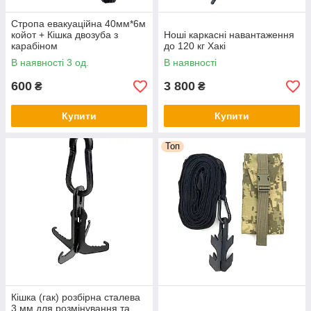
Cтропа евакуаційна 40мм*6м
койот + Кішка двозуба з
Ноші каркасні навантаження
карабіном
до 120 кг Хакі
В наявності 3 од.
В наявності
600
3 800
₴
₴
Купити
Купити
Топ
Кішка (гак) розбірна сталева
3 мм для розмінування та