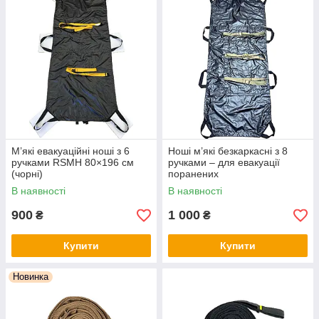
М’які евакуаційні ноші з 6
Ноші м’які безкаркасні з 8
ручками RSMH 80×196 см
ручками – для евакуації
(чорні)
поранених
В наявності
В наявності
900
1 000
₴
₴
Купити
Купити
Новинка