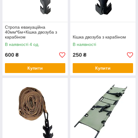
Cтропа евакуаційна
40мм*6м+Кішка двозуба з
карабіном
Кішка двозуба з карабіном
В наявності 4 од.
В наявності
600
250
₴
₴
Купити
Купити