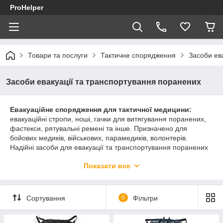
ProHelper
Товари та послуги
Тактичне спорядження
Засоби ев
Засоби евакуації та транспортування поранених
Евакуаційне спорядження для тактичної медицини:
евакуаційні стропи, ноші, гачки для витягування поранених,
фастекси, рятувальні ремені та інше. Призначено для
бойових медиків, військових, парамедиків, волонтерів.
Надійні засоби для евакуації та транспортування поранених
у зоні бойових дій або надзвичайних ситуаціях. В наявності
Показати все
продукція для екстреної евакуації та тактичного порятунку.
Сортування
0
Фільтри