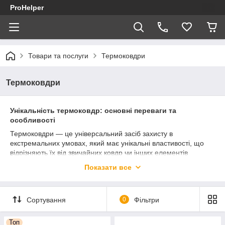
ProHelper
Товари та послуги
Термоковдри
Термоковдри
Унікальність термоковдр: основні переваги та
особливості
Термоковдри — це універсальний засіб захисту в
екстремальних умовах, який має унікальні властивості, що
відрізняють їх від звичайних ковдр чи інших елементів
спорядження. Їхні головні переваги роблять їх незамінним
Показати все
помічником для туристів, військових, рятувальників та всіх,
хто цінує безпеку та комфорт.
1. Утримання тепла
Сортування
0
Фільтри
Термоковдри виготовляються з матеріалів, які відбивають
теплове випромінювання тіла (зазвичай це алюмінієва
Топ