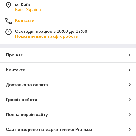
Унікальність термоковдр полягає в їхній
м. Київ
Київ, Україна
багатофункціональності, ефективності та компактності.
Вони підходять для кожного, хто бажає бути готовим до
Контакти
непередбачуваних ситуацій у будь-яких умовах!
Сьогодні працює з 10:00 до 17:00
У
Показати весь графік роботи
Про нас
Контакти
Доставка та оплата
Графік роботи
Повна версія сайту
Сайт створено на маркетплейсі
Prom.ua