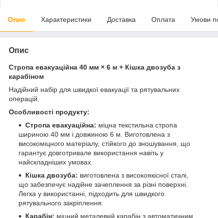
Опис
Характеристики
Доставка
Оплата
Умови п
Опис
Стропа евакуаційна 40 мм × 6 м + Кішка двозуба з
карабіном
Надійний набір для швидкої евакуації та рятувальних
операцій.
Особливості продукту:
Стропа евакуаційна:
міцна текстильна стропа
шириною 40 мм і довжиною 6 м. Виготовлена з
високоміцного матеріалу, стійкого до зношування, що
гарантує довготривале використання навіть у
найскладніших умовах.
Кішка двозуба:
виготовлена з високоякісної сталі,
що забезпечує надійне зачеплення за різні поверхні.
Легка у використанні, підходить для швидкого
рятувального закріплення.
Карабін:
міцний металевий карабін з автоматичним