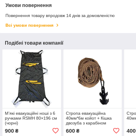
Умови повернення
Повернення товару впродовж 14 днів за домовленістю
Всі умови повернення
Подібні товари компанії
М’які евакуаційні ноші з 6
Cтропа евакуаційна
Стро
ручками RSMH 80×196 см
40мм*6м койот + Кішка
40м
(чорні)
двозуба з карабіном
900
600
400
₴
₴