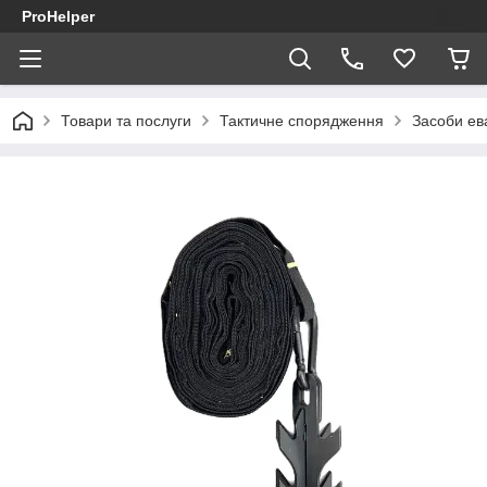
ProHelper
Товари та послуги
Тактичне спорядження
Засоби ев