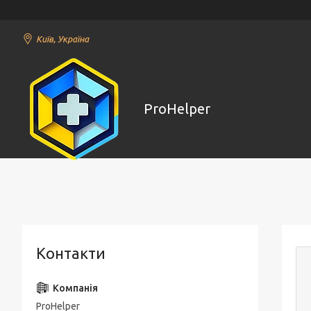
Київ, Україна
ProHelper
Контакти
ProHelper