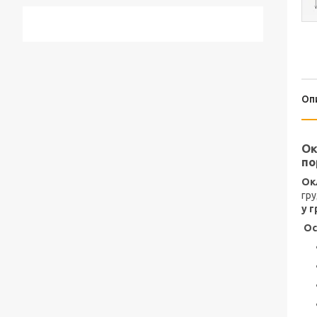
Оп
Ок
по
Ок
гру
у 
Ос