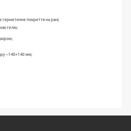
є герметичне покриття на рані;
ові гелю;
шкірою;
ару ~140×140 мм;