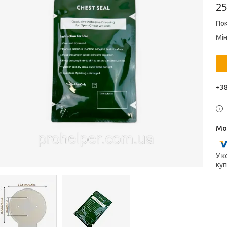
25
Пок
Мін
+38
У к
куп