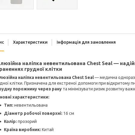
ис
Характеристики
Інформація для замовлення
люзійна наліпка невентильована Chest Seal — надій
раненнях грудної клітки
люзійна наліпка невентильована Chest Seal
— медична одноразо
дної клітки. Призначена для екстреної допомоги при відкритому п
грудну порожнину через рану
та мінімізувати ризик розвитку важ
новні характеристики:
Тип:
невентильована
Діаметр робочої поверхні:
16 см
Колір:
прозорий
Країна виробник:
Китай