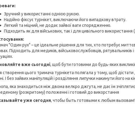
реваги:
Зручний у використанні однією рукою.
Надійно фіксує турнікет, виключаючи його випадкову втрату.
Легкий та міцний, не додає зайвої ваги спорядженню.
Підходить як для військових, так і для цивільного використання 
стосування:
мач "Один рух" – це ідеальне рішення для тих, хто потребує миттє
вах. Підходить для медиків, військовослужбовців, рятувальників і вс
уаціях.
мовляйте вже сьогодні
, щоб бути готовими до будь-яких викликі
я створення цього тримача турнікета полягала у тому, щоб дістат
ні. І без зайвих маніпуляцій і розділяння липучки накинути його на кі
опа, яка знаходиться між двома велкро джгута, не дає їм зчіплятися
еденому (розкритому) положенні і готовий до викорстання
казывайте уже сегодня
, чтобы быть готовыми к любым вызовам!