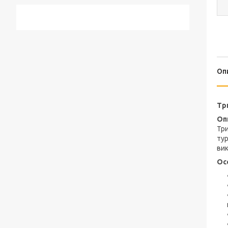
Оп
Тр
Оп
Три
тур
вик
Ос