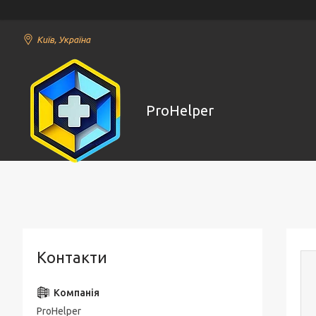
Київ, Україна
ProHelper
Контакти
ProHelper