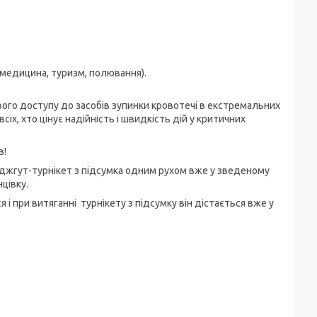
(медицина, туризм, полювання).
вого доступу до засобів зупинки кровотечі в екстремальних
іх, хто цінує надійність і швидкість дій у критичних
в!
и джгут-турнікет з підсумка одним рухом вже у зведеному
нцівку.
 і при витяганні турнікету з підсумку він дістається вже у