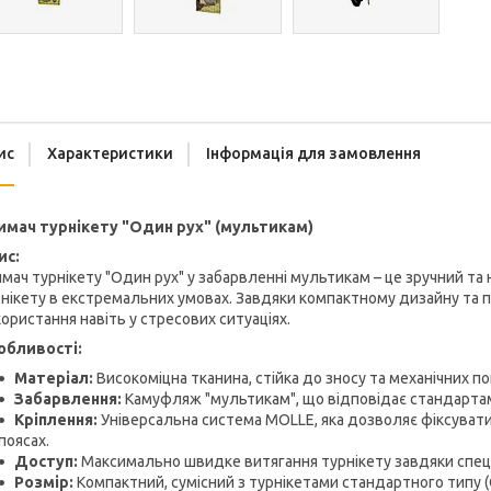
ис
Характеристики
Інформація для замовлення
имач турнікету "Один рух" (мультикам)
ис:
мач турнікету "Один рух" у забарвленні мультикам – це зручний та
нікету в екстремальних умовах. Завдяки компактному дизайну та п
ористання навіть у стресових ситуаціях.
обливості:
Матеріал:
Високоміцна тканина, стійка до зносу та механічних 
Забарвлення:
Камуфляж "мультикам", що відповідає стандарта
Кріплення:
Універсальна система MOLLE, яка дозволяє фіксувати
поясах.
Доступ:
Максимально швидке витягання турнікету завдяки спеціа
Розмір:
Компактний, сумісний з турнікетами стандартного типу (C