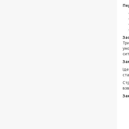
Пе
За
Три
умо
сит
За
Іде
ста
Стр
взв
За