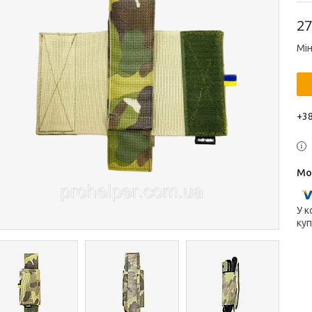
27
Мін
+38
У к
куп