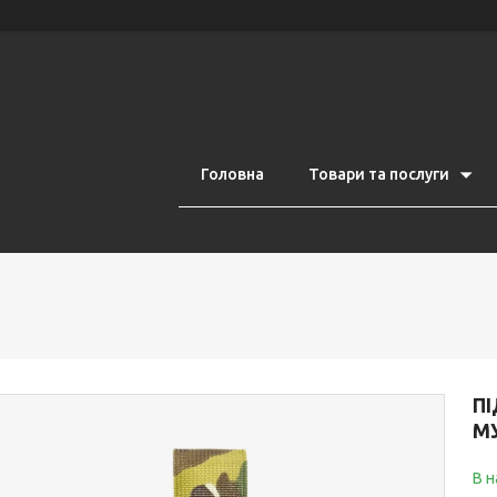
Головна
Товари та послуги
П
М
В н