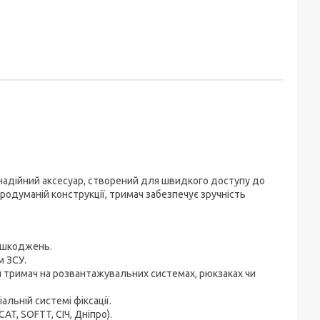
 надійний аксесуар, створений для швидкого доступу до
родуманій конструкції, тримач забезпечує зручність
пошкоджень.
м ЗСУ.
 тримач на розвантажувальних системах, рюкзаках чи
льній системі фіксації.
AT, SOFTT, СІЧ, Дніпро).