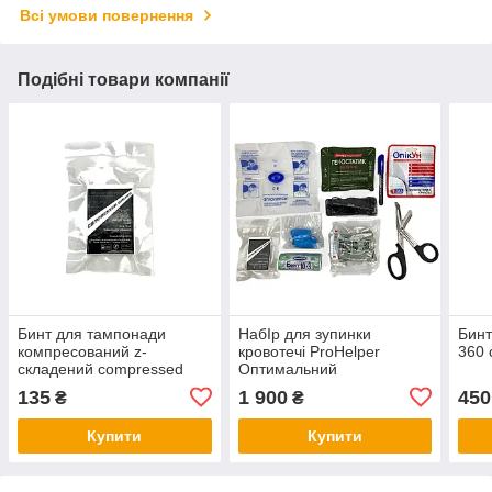
Всі умови повернення
Подібні товари компанії
Бинт для тампонади
НабІр для зупинки
Бинт
компресований z-
кровотечі ProHelper
360 
складений compressed
Оптимальний
gauze
135
1 900
450
₴
₴
Купити
Купити