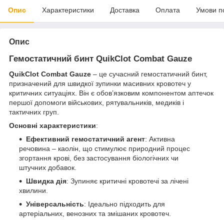
Опис
Характеристики
Доставка
Оплата
Умови п
Опис
Гемостатичний бинт
QuikClot Combat Gauze
QuikClot Combat Gauze
– це сучасний гемостатичний бинт,
призначений для швидкої зупинки масивних кровотеч у
критичних ситуаціях. Він є обов’язковим компонентом аптечок
першої допомоги військових, рятувальників, медиків і
тактичних груп.
Основні характеристики
:
Ефективний гемостатичний агент
: Активна
речовина – каолін, що стимулює природний процес
згортання крові, без застосування біологічних чи
штучних добавок.
Швидка дія
: Зупиняє критичні кровотечі за лічені
хвилини.
Універсальність
: Ідеально підходить для
артеріальних, венозних та змішаних кровотеч.