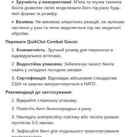
Зручність у використанні
: М’яка та гнучка тканина
бинта дозволяє легко моделювати його під рану будь-
якої форми та розміру.
Безпека
: Не викликає алергічних реакцій, не залишає
частинок у рані та легко видаляється під час медичної
обробки.
Переваги QuikClot Combat Gauze
:
Компактність
: Зручний розмір для переноски в
індивідуальних аптечках.
Водостійка упаковка
: Забезпечує захист бинта
навіть у складних погодних умовах.
Сертифікація
: Відповідає військовим стандартам
США та широко використовується в НАТО.
Рекомендації до застосування
:
Відкрийте стерильну упаковку.
Помістіть бинт безпосередньо в рану.
Накладіть компресійну пов’язку або тисніть руками
протягом 3-5 хвилин.
Зафіксуйте бинт для подальшого транспортування
постраждалого.