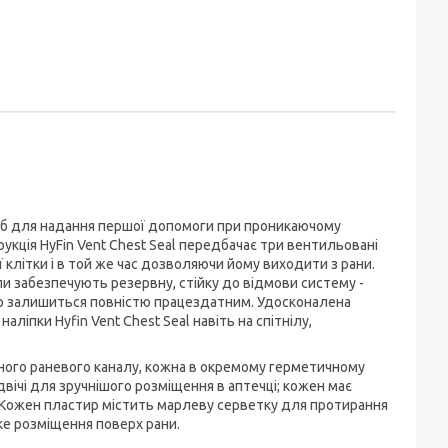
 засіб для надання першої допомоги при проникаючому
рукція HyFin Vent Chest Seal передбачає три вентильовані
клітки і в той же час дозволяючи йому виходити з рани.
ли забезпечують резервну, стійку до відмови систему -
вір залишиться повністю працездатним. Удосконалена
аліпки Hyfin Vent Chest Seal навіть на спітнілу,
дного раневого каналу, кожна в окремому герметичному
вічі для зручнішого розміщення в аптечці; кожен має
. Кожен пластир містить марлеву серветку для протирання
ке розміщення поверх рани.