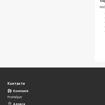
Ха
NA
Контакти
ProHelper