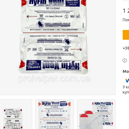
1 
Пок
+38
У к
куп