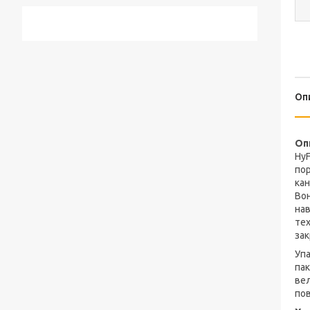
Оп
Оп
HyF
пор
кан
Вон
нав
тех
зак
Упа
пак
вел
пов