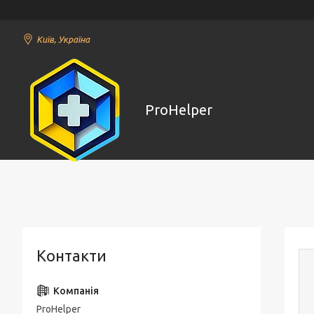
Київ, Україна
ProHelper
Контакти
ProHelper