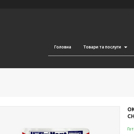
Головна
Товари та послуги
О
CH
Гот