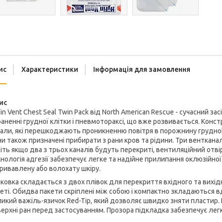
ис
Характеристики
Інформація для замовлення
ис
in Vent Chest Seal Twin Pack від North American Rescue - сучасний
аненні грудної клітки і пневмотораксі, що вже розвивається. Конст
али, які перешкоджають проникненню повітря в порожнину грудної 
и також призначені прибирати з рани кров та рідини. Три венткана
іть якщо два з трьох каналів будуть перекриті, вентиляційний от
нологія адгезії забезпечує легке та надійне прилипання оклюзійної н
ривавлену або волохату шкіру.
ковка складається з двох плівок для перекриття вхідного та вихі
еті. Обидва пакети скріплені між собою і компактно зкладаються вд
икий важіль-язичок Red-Tip, який дозволяє швидко зняти пластир
ерхні ран перед застосуванням. Прозора підкладка забезпечує лег