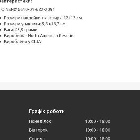
рактеристики:
TO NSN# 6510-01-682-2091
Розміри наклейки-пластиря: 12х12 см
Розміри упаковки: 9,8 х16,7 см
Вага: 43,9 грамів
Виробник – North American Rescue
Вироблено у США
Графік роботи
Понеділок
10:00
18:00
Вівторок
10:00
18:00
Середа
10:00
18:00