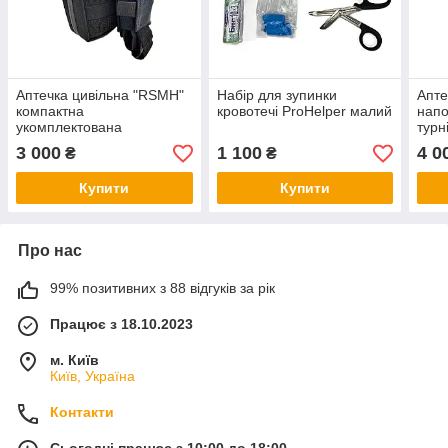
Аптечка цивільна "RSMH"
Набір для зупинки
Апте
компактна
кровотечі ProHelper малий
напо
укомплектована
турн
3 000
1 100
4 0
₴
₴
Купити
Купити
Про нас
99% позитивних з 88 відгуків за рік
Працює з 18.10.2023
м. Київ
Київ, Україна
Контакти