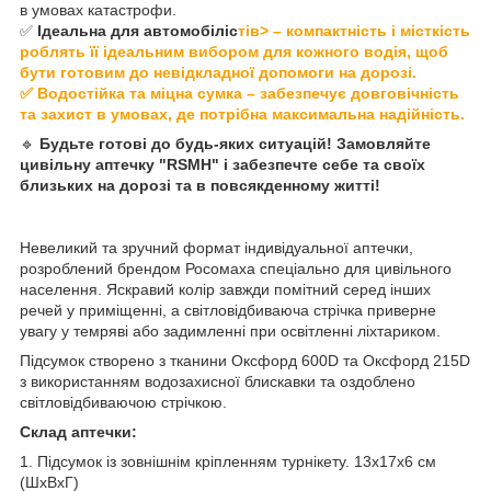
в умовах катастрофи.
✅
Ідеальна для автомобіліс
тів> – компактність і місткість
роблять її ідеальним вибором для кожного водія, щоб
бути готовим до невідкладної допомоги на дорозі.
✅
Водостійка та міцна сумка
– забезпечує довговічність
та захист в умовах, де потрібна максимальна надійність.
🔹
Будьте готові до будь-яких ситуацій! Замовляйте
цивільну аптечку "RSMH" і забезпечте себе та своїх
близьких на дорозі та в повсякденному житті!
Невеликий та зручний формат індивідуальної аптечки,
розроблений брендом Росомаха спеціально для цивільного
населення. Яскравий колір завжди помітний серед інших
речей у приміщенні, а світловідбиваюча стрічка приверне
увагу у темряві або задимленні при освітленні ліхтариком.
Підсумок створено з тканини Оксфорд 600D та Оксфорд 215D
з використанням водозахисної блискавки та оздоблено
світловідбиваючою стрічкою.
Склад аптечки:
1. Підсумок із зовнішнім кріпленням турнікету. 13x17x6 см
(ШхВхГ)