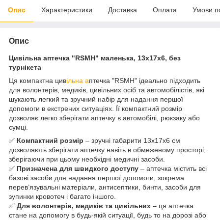
Опис
Характеристики
Доставка
Оплата
Умови п
Опис
Цивільна аптечка "RSMH" маленька, 13x17x6, без
турнікета
Ця компактна цив
ільна а
птечка "RSMH" ідеально підходить
для волонтерів, медиків, цивільних осіб та автомобілістів, які
шукають легкий та зручний набір для надання першої
допомоги в екстрених ситуаціях. Її компактний розмір
дозволяє легко зберігати аптечку в автомобілі, рюкзаку або
сумці.
✅
Компактний розмір
– зручні габарити 13x17x6 см
дозволяють зберігати аптечку навіть в обмеженому просторі,
зберігаючи при цьому необхідні медичні засоби.
✅
Призначена для швидкого доступу
– аптечка містить всі
базові засоби для надання першої допомоги, зокрема
перев’язувальні матеріали, антисептики, бинти, засоби для
зупинки кровотеч і багато іншого.
✅
Для волонтерів, медиків та цивільних
– ця аптечка
стане на допомогу в будь-якій ситуації, будь то на дорозі або