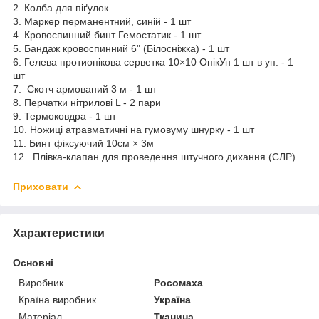
2. Колба для піґулок
3. Маркер перманентний, синій - 1 шт
4. Кровоспинний бинт Гемостатик - 1 шт
5. Бандаж кровоспинний 6" (Білосніжка) - 1 шт
6. Гелева протиопікова серветка 10×10 ОпікУн 1 шт в уп. - 1
шт
7. Скотч армований 3 м - 1 шт
8. Перчатки нітрилові L - 2 пари
9. Термоковдра - 1 шт
10. Ножиці атравматичні на гумовуму шнурку - 1 шт
11. Бинт фіксуючий 10см × 3м
12. Плівка-клапан для проведення штучного дихання (СЛР)
Приховати
Характеристики
Основні
Виробник
Росомаха
Країна виробник
Україна
Матеріал
Тканина