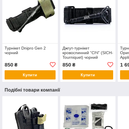
Турнікет Dnipro Gen 2
Джгут-турнікет
Турн
чорний
кровоспинний “СІЧ” (SICH-
Ори
Tourniquet) чорний
Appl
850
850
1 6
₴
₴
Купити
Купити
Подібні товари компанії