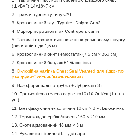
(Ш×В×Г) 14×18×7 см
Тримач турнікету типу CAT
Кровоспинний жгут Турнікет Dnipro Gen2
Маркер перманентний Centropen, синій
Тактичні атравматичні ножиці на резиновому шнурку
(розтяжність до 1,5 м)
Кровоспинний бинт Гемостатик (7,5 см × 360 см)
Кровоспинний бандаж 6" Білосніжка
Оклюзійна наліпка Chest Seal Veanted для відкритих
ран грудної клітини(вентильована)
Назофарингіальна трубка + Лубрикант 3 г
Протиопікова гелева серветка10х10 ОпікУн (1 шт в
уп.)
Бінт фіксуючий еластичний 10 см × 3 м, Білосніжка
Термоковдра срібло/піксель 160 × 210 мм
Скотч армованний 48 мм × 3 м
Рукавички нітрилові L – дві пари