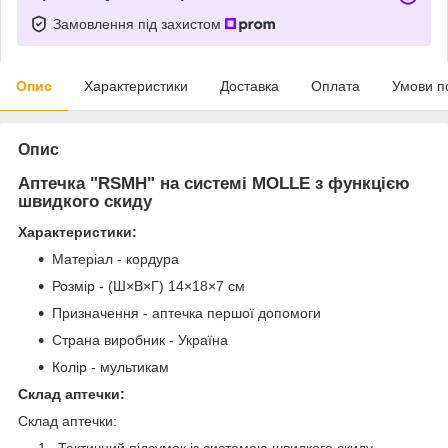
Замовлення під захистом
Опис
Характеристики
Доставка
Оплата
Умови п
Опис
Аптечка "RSMH" на системі MOLLE з функцією
швидкого скиду
Характеристики:
Матеріал - кордура
Розмір - (Ш×В×Г) 14×18×7 см
Призначення - аптечка першої допомоги
Страна виробник - Україна
Колір - мультикам
Склад аптечки:
Склад аптечки:
Тактичний підсумок із системою швидкого скиду