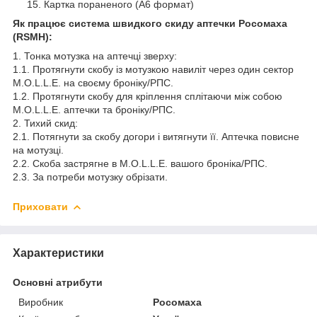
Картка пораненого (А6 формат)
Як працює система швидкого скиду аптечки Росомаха
(RSMH):
1. Тонка мотузка на аптечці зверху:
1.1. Протягнути скобу із мотузкою навиліт через один сектор
M.O.L.L.E. на своєму броніку/РПС.
1.2. Протягнути скобу для кріплення сплітаючи між собою
M.O.L.L.E. аптечки та броніку/РПС.
2. Тихий скид:
2.1. Потягнути за скобу догори і витягнути її. Аптечка повисне
на мотузці.
2.2. Скоба застрягне в M.O.L.L.E. вашого броніка/РПС.
2.3. За потреби мотузку обрізати.
Приховати
Характеристики
Основні атрибути
Виробник
Росомаха