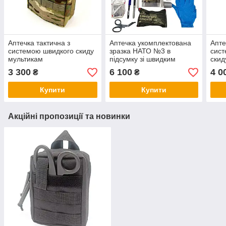
Аптечка тактична з
Аптечка укомплектована
Апте
системою швидкого скиду
зразка НАТО №3 в
сист
мультикам
підсумку зі швидким
скид
скидом з турнікетами САТ
турн
3 300
6 100
4 0
₴
₴
Мультикам
Купити
Купити
Акційні пропозиції та новинки