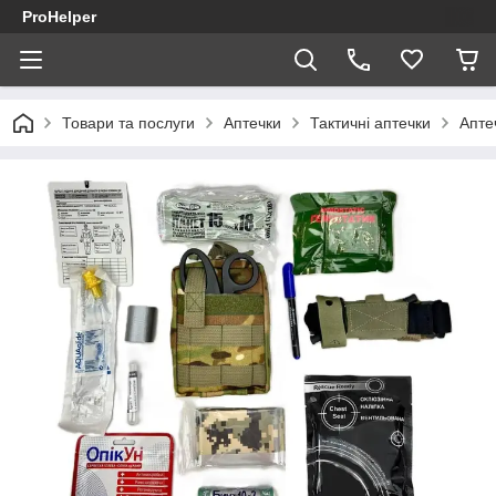
ProHelper
Товари та послуги
Аптечки
Тактичні аптечки
Апте